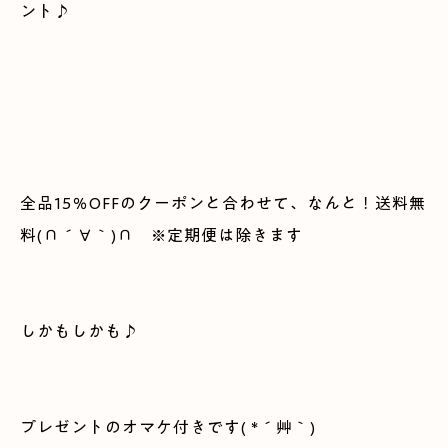
ント♪
全品
15
％
OFF
のクーポンと合わせて、なんと！送料無
料
(∩´∀
｀
)∩
※
定期便は除きます
しかもしかも♪
プレゼントのオマケ付きです
( *´
艸｀
)