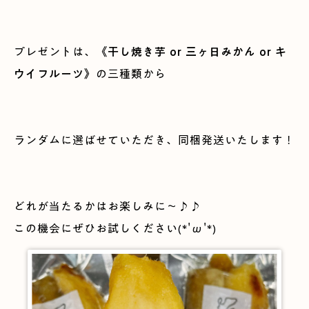
干し焼き芋
or
三ヶ日みかん
or
キ
プレゼントは、《
ウイフルーツ
》の三種類から
ランダムに選ばせていただき、同梱発送いたします！
どれが当たるかはお楽しみに～♪♪
この機会にぜひお試しください(*'ω'*)